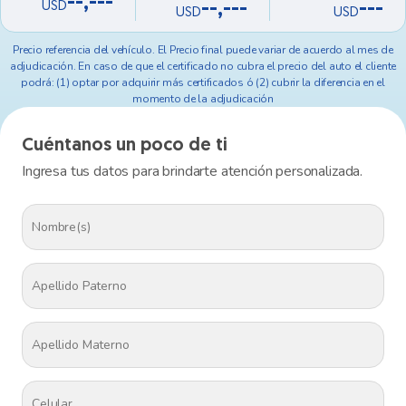
--,---
--,---
---
USD
USD
USD
Precio referencia del vehículo. El Precio final puede variar de acuerdo al mes de
adjudicación. En caso de que el certificado no cubra el precio del auto el cliente
podrá: (1) optar por adquirir más certificados ó (2) cubrir la diferencia en el
momento de la adjudicación
Cuéntanos un poco de ti
Ingresa tus datos para brindarte atención personalizada.
Algo salió mal
No pudimos cargar la información.
Reintenta nuevamente porfavor.