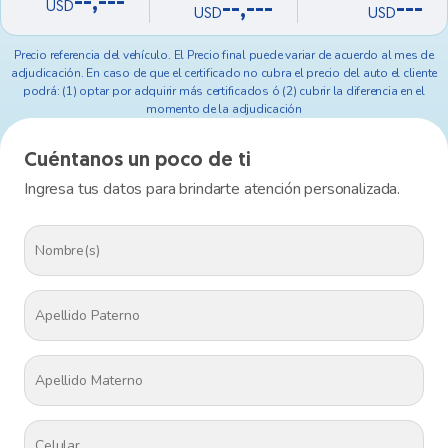
--,---
--,---
---
USD
USD
USD
Precio referencia del vehículo. El Precio final puede variar de acuerdo al mes de
adjudicación. En caso de que el certificado no cubra el precio del auto el cliente
podrá: (1) optar por adquirir más certificados ó (2) cubrir la diferencia en el
momento de la adjudicación
Cuéntanos un poco de ti
Ingresa tus datos para brindarte atención personalizada.
Algo salió mal
No pudimos cargar la información.
Reintenta nuevamente porfavor.